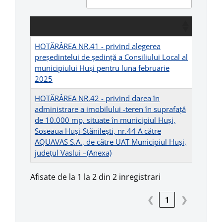
HOTĂRÂREA NR.41 - privind alegerea
preşedintelui de şedinţă a Consiliului Local al
municipiului Huşi pentru luna februarie
2025
HOTĂRÂREA NR.42 - privind darea în
administrare a imobilului -teren în suprafață
de 10.000 mp, situate în municipiul Huși,
Soseaua Huși-Stănilești, nr.44 A către
AQUAVAS S.A., de către UAT Municipiul Huși,
județul Vaslui –
(Anexa)
Afisate de la 1 la 2 din 2 inregistrari
❮
1
❯