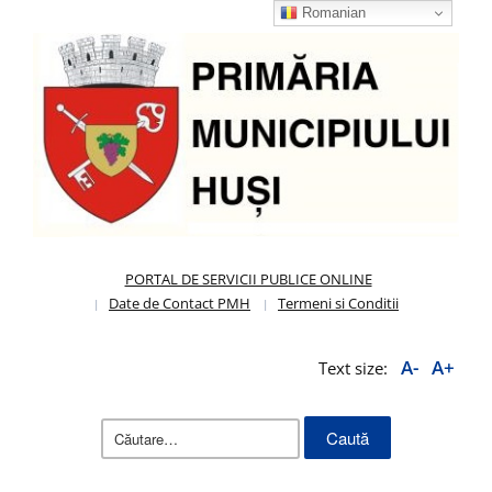
Romanian
PORTAL DE SERVICII PUBLICE ONLINE
Date de Contact PMH
Termeni si Conditii
A-
A+
Text size:
Caută
după: