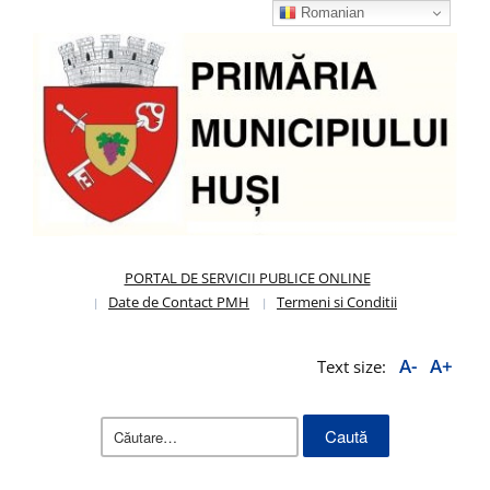
Romanian
PORTAL DE SERVICII PUBLICE ONLINE
Date de Contact PMH
Termeni si Conditii
A-
A+
Text size:
Caută
după: