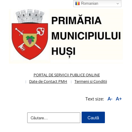
Romanian
PORTAL DE SERVICII PUBLICE ONLINE
Date de Contact PMH
Termeni si Conditii
A-
A+
Text size:
Caută
după: