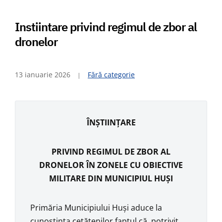
Instiintare privind regimul de zbor al
dronelor
13 ianuarie 2026
Fără categorie
ÎNŞTIINŢARE
PRIVIND REGIMUL DE ZBOR AL
DRONELOR ÎN ZONELE CU OBIECTIVE
MILITARE DIN MUNICIPIUL HUŞI
Primăria Municipiului Huşi aduce la
cunoştinţa cetăţenilor faptul că, potrivit