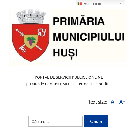
Romanian
PORTAL DE SERVICII PUBLICE ONLINE
Date de Contact PMH
Termeni si Conditii
A-
A+
Text size:
Caută
după: