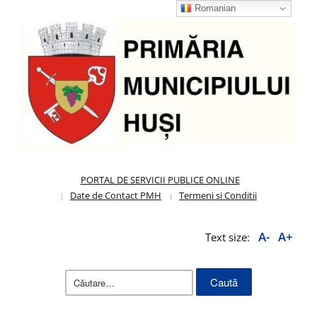
Romanian
PORTAL DE SERVICII PUBLICE ONLINE
Date de Contact PMH
Termeni si Conditii
A-
A+
Text size:
Caută
după: