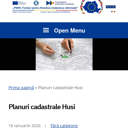
Open Menu
Prima pagină
»
Planuri cadastrale Husi
Planuri cadastrale Husi
16 ianuarie 2026
Fără categorie