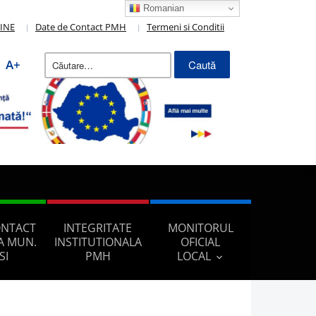
Romanian
LINE
Date de Contact PMH
Termeni si Conditii
Caută
A+
după:
ONTACT
INTEGRITATE
MONITORUL
A MUN.
INSTITUTIONALA
OFICIAL
SI
PMH
LOCAL