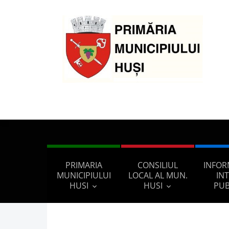
PRIMARIA
CONSILIUL
INFOR
MUNICIPIULUI
LOCAL AL MUN.
IN
HUSI
HUSI
PUB