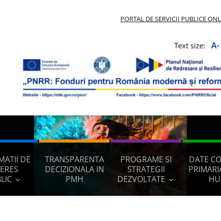
PORTAL DE SERVICII PUBLICE ON
A-
Text size:
MATII DE
TRANSPARENTA
PROGRAME SI
DATE C
TERES
DECIZIONALA IN
STRATEGII
PRIMARI
LIC
PMH
DEZVOLTATE
HU