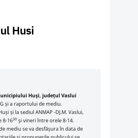
ul Husi
unicipiului Huşi, judeţul Vaslui
UG şi a raportului de mediu.
uşi şi la sediul ANMAP -DJ.M. Vaslui,
30
e 8-16
şi vineri între orele 8-14.
 de mediu se va desfăşura în data de
tariile şi propunerile publicului se