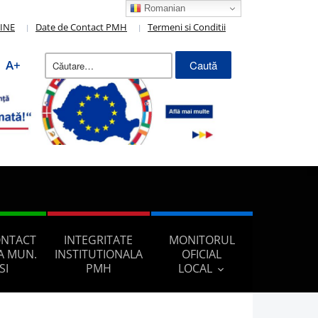
Romanian
LINE
Date de Contact PMH
Termeni si Conditii
Caută
A+
după:
ONTACT
INTEGRITATE
MONITORUL
A MUN.
INSTITUTIONALA
OFICIAL
SI
PMH
LOCAL