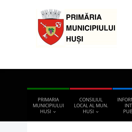
PRIMARIA
CONSILIUL
INFOR
MUNICIPIULUI
LOCAL AL MUN.
IN
HUSI
HUSI
PUB