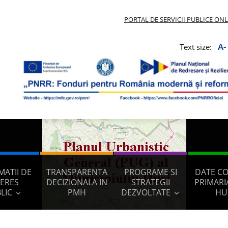
PORTAL DE SERVICII PUBLICE ON
A-
Text size:
MATII DE
TRANSPARENTA
PROGRAME SI
DATE C
TERES
DECIZIONALA IN
STRATEGII
PRIMARI
LIC
PMH
DEZVOLTATE
HU