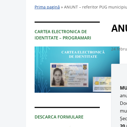
Prima pagină
»
ANUNT – referitor PUG municipiu
ANU
CARTEA ELECTRONICA DE
IDENTITATE – PROGRAMARI
24 febru
MU
anu
Doc
mun
DESCARCA FORMULARE
Şed
20.