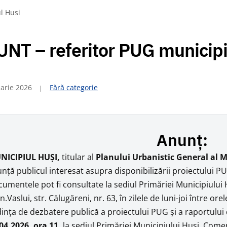
l Husi
NT – referitor PUG municipi
arie 2026
Fără categorie
Anunț:
NICIPIUL HUȘI,
titular al
Planului Urbanistic General al M
nţă publicul interesat asupra disponibilizării proiectului P
umentele pot fi consultate la sediul Primăriei Municipiului H
.Vaslui, str. Călugăreni, nr. 63, în zilele de luni-joi între orel
inţa de dezbatere publică a proiectului PUG şi a raportului
04.2026, ora 11,
la sediul Primăriei Municipiului Huşi. Comen