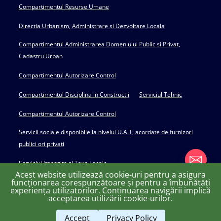
Compartimentul Resurse Umane
Directia Urbanism, Administrare si Dezvoltare Locala
Compartimentul Administrarea Domeniului Public si Privat,
Cadastru Urban
Compartimentul Autorizare Control
Compartimentul Disciplina in Constructii
Serviciul Tehnic
Compartimentul Autorizare Control
Servicii sociale disponibile la nivelul U.A.T, acordate de furnizori
publici ori privati
Serviciul Impozite si Taxe Locale
Acest website utilizează cookie-uri pentru a asigura
funcționarea corespunzătoare și pentru a îmbunătăți
experiența utilizatorilor. Continuarea navigării implică
chaty
acceptarea utilizării cookie-urilor.
Copyright © 2022 Primăria Huși - powered by Creativ MGS
Hide
Accept
Privacy Policy