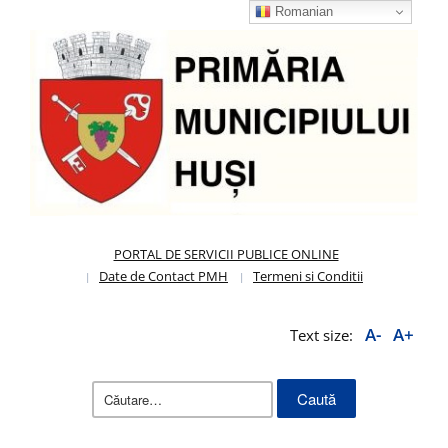
Romanian
PORTAL DE SERVICII PUBLICE ONLINE
Date de Contact PMH
Termeni si Conditii
A-
A+
Text size:
Caută
după: