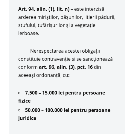
Art. 94, alin. (1), lit. n) –
este interzisă
arderea miriștilor, pășunilor, litierii pădurii,
stufului, tufărișurilor și a vegetației
ierboase.
Nerespectarea acestei obligații
constituie contravenție și se sancționează
conform
art. 96, alin. (
3), pct. 16
din
aceeași ordonanță, cu
:
7.500 – 15.000 lei pentru persoane
fizice
50.000 – 100.000 lei pentru persoane
juridice