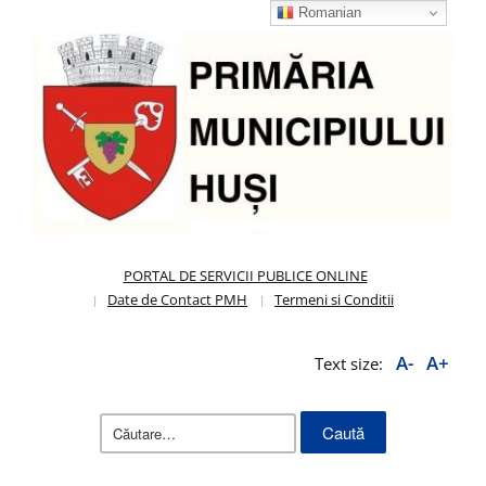
Romanian
PORTAL DE SERVICII PUBLICE ONLINE
Date de Contact PMH
Termeni si Conditii
A-
A+
Text size:
Caută
după: