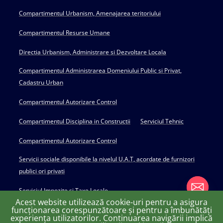
Compartimentul Urbanism, Amenajarea teritoriului
Compartimentul Resurse Umane
Directia Urbanism, Administrare si Dezvoltare Locala
Compartimentul Administrarea Domeniului Public si Privat,
Cadastru Urban
Compartimentul Autorizare Control
Compartimentul Disciplina in Constructii
Serviciul Tehnic
Compartimentul Autorizare Control
Servicii sociale disponibile la nivelul U.A.T, acordate de furnizori
publici ori privati
Serviciul Impozite si Taxe Locale
Acest website utilizează cookie-uri pentru a asigura
funcționarea corespunzătoare și pentru a îmbunătăți
experiența utilizatorilor. Continuarea navigării implică
chaty