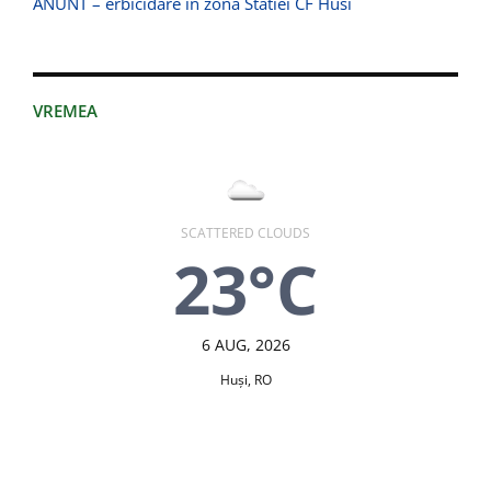
ANUNT – erbicidare in zona Statiei CF Husi
VREMEA
SCATTERED CLOUDS
23°C
6 AUG, 2026
Huşi, RO