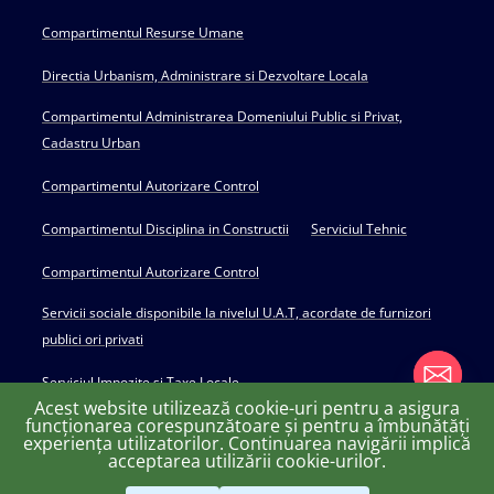
Compartimentul Resurse Umane
Directia Urbanism, Administrare si Dezvoltare Locala
Compartimentul Administrarea Domeniului Public si Privat,
Cadastru Urban
Compartimentul Autorizare Control
Compartimentul Disciplina in Constructii
Serviciul Tehnic
Compartimentul Autorizare Control
Servicii sociale disponibile la nivelul U.A.T, acordate de furnizori
publici ori privati
Serviciul Impozite si Taxe Locale
Acest website utilizează cookie-uri pentru a asigura
funcționarea corespunzătoare și pentru a îmbunătăți
experiența utilizatorilor. Continuarea navigării implică
chaty
acceptarea utilizării cookie-urilor.
Copyright © 2022 Primăria Huși - powered by Creativ MGS
Hide