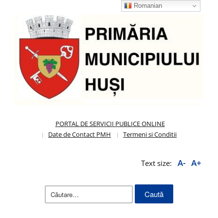
Romanian
PORTAL DE SERVICII PUBLICE ONLINE
Date de Contact PMH
Termeni si Conditii
A-
A+
Text size:
Caută
după: