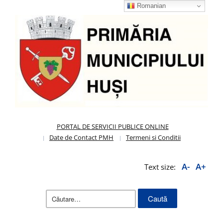
Romanian
PORTAL DE SERVICII PUBLICE ONLINE
Date de Contact PMH
Termeni si Conditii
A-
A+
Text size:
Caută
după: