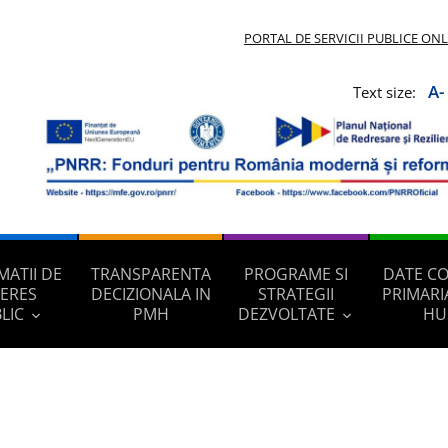
PORTAL DE SERVICII PUBLICE ON
A-
Text size:
MATII DE
TRANSPARENTA
PROGRAME SI
DATE C
TERES
DECIZIONALA IN
STRATEGII
PRIMARI
LIC
PMH
DEZVOLTATE
HU