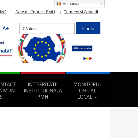
Romanian
LINE
Date de Contact PMH
Termeni si Conditii
Caută
A+
după:
ONTACT
INTEGRITATE
MONITORUL
A MUN.
INSTITUTIONALA
OFICIAL
SI
PMH
LOCAL