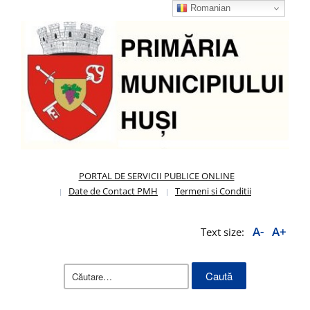
Romanian
PORTAL DE SERVICII PUBLICE ONLINE
Date de Contact PMH
Termeni si Conditii
A-
A+
Text size:
Caută
după: