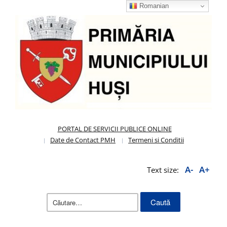
Romanian
PORTAL DE SERVICII PUBLICE ONLINE
Date de Contact PMH
Termeni si Conditii
A-
A+
Text size:
Caută
după: