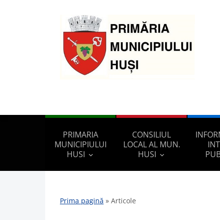
PRIMARIA
CONSILIUL
INFOR
MUNICIPIULUI
LOCAL AL MUN.
IN
HUSI
HUSI
PUB
Prima pagină
»
Articole