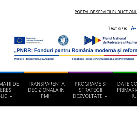
PORTAL DE SERVICII PUBLICE ON
A-
Text size:
MATII DE
TRANSPARENTA
PROGRAME SI
DATE C
TERES
DECIZIONALA IN
STRATEGII
PRIMARI
LIC
PMH
DEZVOLTATE
HU