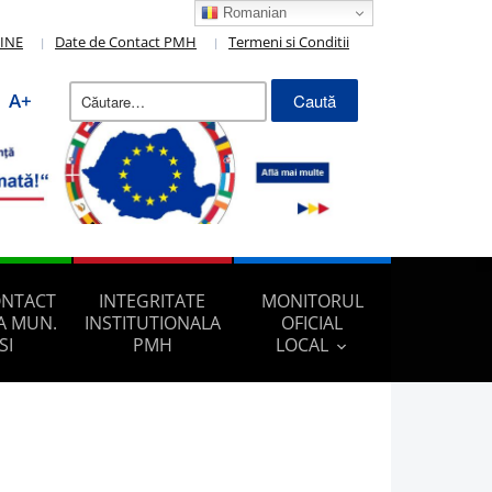
Romanian
LINE
Date de Contact PMH
Termeni si Conditii
Caută
A+
după:
ONTACT
INTEGRITATE
MONITORUL
A MUN.
INSTITUTIONALA
OFICIAL
SI
PMH
LOCAL