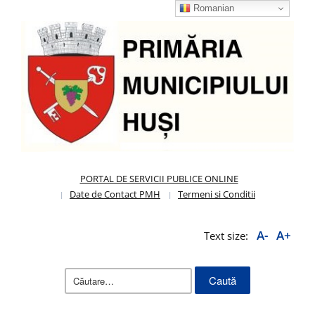
Romanian
PORTAL DE SERVICII PUBLICE ONLINE
Date de Contact PMH
Termeni si Conditii
A-
A+
Text size:
Caută
după: