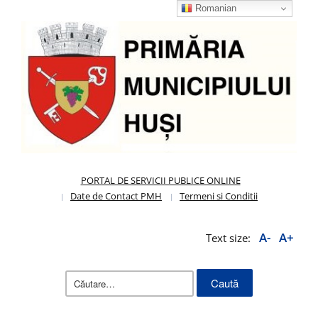
Romanian
PORTAL DE SERVICII PUBLICE ONLINE
Date de Contact PMH
Termeni si Conditii
A-
A+
Text size:
Caută
după: