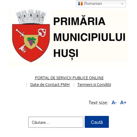
Romanian
PORTAL DE SERVICII PUBLICE ONLINE
Date de Contact PMH
Termeni si Conditii
A-
A+
Text size:
Caută
după: