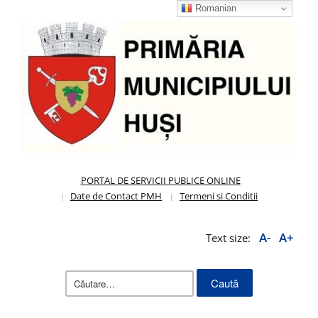
Romanian
PORTAL DE SERVICII PUBLICE ONLINE
Date de Contact PMH
Termeni si Conditii
A-
A+
Text size:
Caută
după: