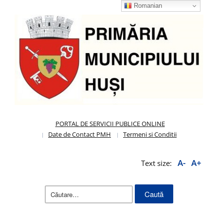
Romanian
PORTAL DE SERVICII PUBLICE ONLINE
Date de Contact PMH
Termeni si Conditii
A-
A+
Text size:
Caută
după: