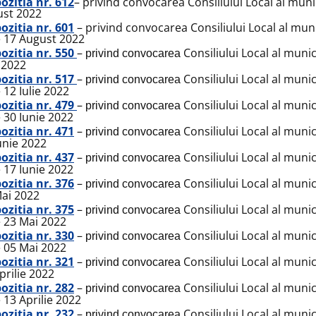
ozitia nr. 612
– privind convocarea Consiliului Local al muni
ust 2022
ozitia nr. 601
– privind convocarea Consiliului Local al muni
 17 August 2022
ozitia nr. 550
–
Consiliului Local al muni
privind convocarea
e 2022
ozitia nr. 517
–
Consiliului Local al muni
privind convocarea
 12 Iulie 2022
ozitia nr. 479
–
Consiliului Local al muni
privind convocarea
 30 Iunie 2022
ozitia nr. 471
–
Consiliului Local al munic
privind convocarea
unie 2022
ozitia nr. 437
–
Consiliului Local al muni
privind convocarea
 17 Iunie 2022
ozitia nr. 376
–
Consiliului Local al munic
privind convocarea
ai 2022
ozitia nr. 375
–
Consiliului Local al muni
privind convocarea
 23 Mai 2022
ozitia nr. 330
–
Consiliului Local al muni
privind convocarea
 05 Mai 2022
ozitia nr. 321
–
Consiliului Local al munic
privind convocarea
prilie 2022
ozitia nr. 282
–
Consiliului Local al muni
privind convocarea
 13 Aprilie 2022
ozitia nr. 232
–
Consiliului Local al munic
privind convocarea