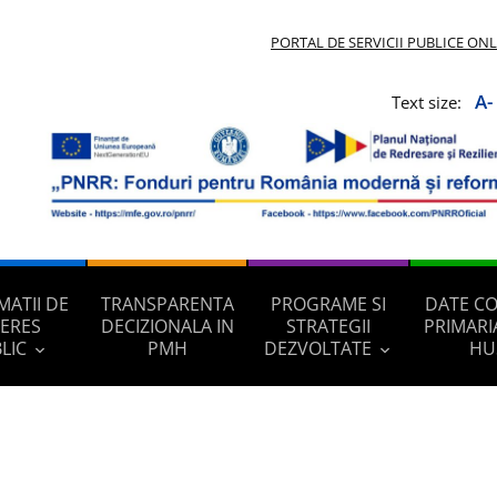
PORTAL DE SERVICII PUBLICE ON
A-
Text size:
MATII DE
TRANSPARENTA
PROGRAME SI
DATE C
TERES
DECIZIONALA IN
STRATEGII
PRIMARI
LIC
PMH
DEZVOLTATE
HU