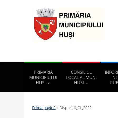
PRIMARIA
CONSILIUL
INFOR
MUNICIPIULUI
LOCAL AL MUN.
IN
HUSI
HUSI
PUB
Prima pagină
»
Dispozitii_CL_2022