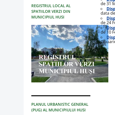
de 31 M
REGISTRUL LOCAL AL
Disp
SPATIILOR VERZI DIN
data de
MUNICIPIUL HUSI
Disp
de 24 F
Disp
de 10 F
Disp
Ianuari
PLANUL URBANISTIC GENERAL
(PUG) AL MUNICIPIULUI HUSI