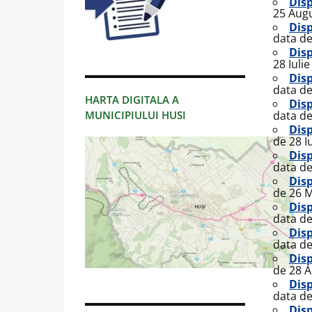
Disp
25 Aug
Disp
data de
Disp
28 Iuli
Disp
data de
HARTA DIGITALA A
Disp
MUNICIPIULUI HUSI
data de
Disp
de 28 I
Disp
data de
Disp
de 26 M
Disp
data de
Disp
data de
Disp
de 28 A
Disp
data de
Disp