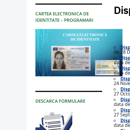
Dis
CARTEA ELECTRONICA DE
IDENTITATE – PROGRAMARI
Disp
de 28 
Disp
data d
Disp
data d
Disp
24 Noi
Disp
27 Oct
Disp
DESCARCA FORMULARE
data d
Disp
27 Sep
Disp
data d