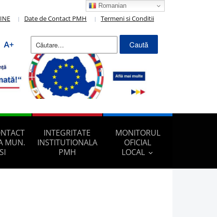
Romanian
LINE
Date de Contact PMH
Termeni si Conditii
Caută
A+
după:
ONTACT
INTEGRITATE
MONITORUL
A MUN.
INSTITUTIONALA
OFICIAL
SI
PMH
LOCAL