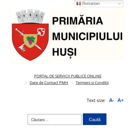
Romanian
PORTAL DE SERVICII PUBLICE ONLINE
Date de Contact PMH
Termeni si Conditii
A-
A+
Text size:
Caută
după: