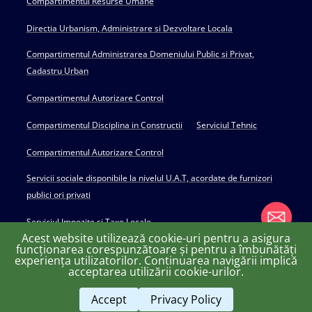
Compartimentul Resurse Umane
Directia Urbanism, Administrare si Dezvoltare Locala
Compartimentul Administrarea Domeniului Public si Privat,
Cadastru Urban
Compartimentul Autorizare Control
Compartimentul Disciplina in Constructii
Serviciul Tehnic
Compartimentul Autorizare Control
Servicii sociale disponibile la nivelul U.A.T, acordate de furnizori
publici ori privati
Serviciul Impozite si Taxe Locale
Acest website utilizează cookie-uri pentru a asigura
funcționarea corespunzătoare și pentru a îmbunătăți
experiența utilizatorilor. Continuarea navigării implică
chaty
acceptarea utilizării cookie-urilor.
Copyright © 2022 Primăria Huși - powered by Creativ MGS
Hide
Accept
Privacy Policy