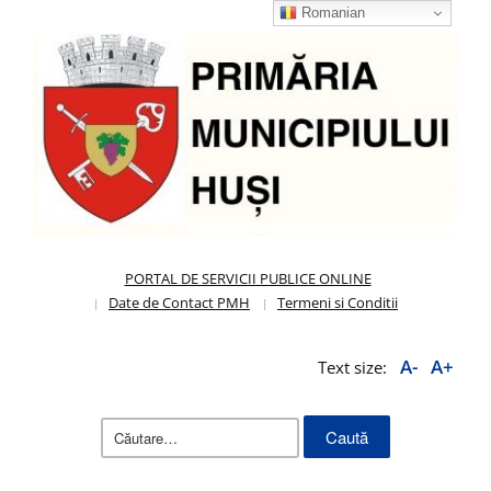
Romanian
PORTAL DE SERVICII PUBLICE ONLINE
Date de Contact PMH
Termeni si Conditii
A-
A+
Text size:
Caută
după: