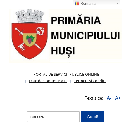
Romanian
PORTAL DE SERVICII PUBLICE ONLINE
Date de Contact PMH
Termeni si Conditii
A-
A+
Text size:
Caută
după: