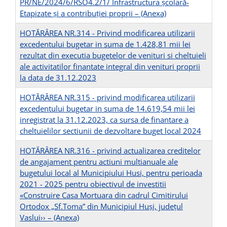
PR/NE/2024/6/RSO4.2/1/ Infrastructura școlară-
Etapizate și a contribuției proprii –
(Anexa)
HOTĂRÂREA NR.314 - Privind modificarea utilizarii
excedentului bugetar in suma de 1.428,81 mii lei
rezultat din executia bugetelor de venituri si cheltuieli
ale activitatilor finantate integral din venituri proprii
la data de 31.12.2023
HOTĂRÂREA NR.315 - privind modificarea utilizarii
excedentului bugetar in suma de 14.619,54 mii lei
inregistrat la 31.12.2023, ca sursa de finantare a
cheltuielilor sectiunii de dezvoltare buget local 2024
HOTĂRÂREA NR.316 - privind actualizarea creditelor
de angajament pentru actiuni multianuale ale
bugetului local al Municipiului Husi, pentru perioada
2021 - 2025 pentru obiectivul de investitii
«Construire Casa Mortuara din cadrul Cimitirului
Ortodox „Sf.Toma” din Municipiul Huși, județul
Vaslui›› –
(Anexa)