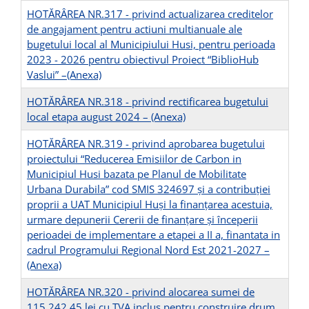
HOTĂRÂREA NR.317 - privind actualizarea creditelor
de angajament pentru actiuni multianuale ale
bugetului local al Municipiului Husi, pentru perioada
2023 - 2026 pentru obiectivul Proiect “BiblioHub
Vaslui” –
(Anexa)
HOTĂRÂREA NR.318 - privind rectificarea bugetului
local etapa august 2024 –
(Anexa)
HOTĂRÂREA NR.319 - privind aprobarea bugetului
proiectului “Reducerea Emisiilor de Carbon in
Municipiul Husi bazata pe Planul de Mobilitate
Urbana Durabila” cod SMIS 324697 și a contribuției
proprii a UAT Municipiul Huși la finanțarea acestuia,
urmare depunerii Cererii de finanțare și începerii
perioadei de implementare a etapei a II a, finantata in
cadrul Programului Regional Nord Est 2021-2027 –
(Anexa)
HOTĂRÂREA NR.320 - privind alocarea sumei de
115.242,45 lei cu TVA inclus pentru construire drum