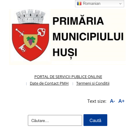
Romanian
PORTAL DE SERVICII PUBLICE ONLINE
Date de Contact PMH
Termeni si Conditii
A-
A+
Text size:
Caută
după: