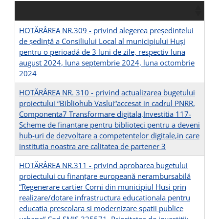
HOTĂRÂREA NR.309 - privind alegerea preşedintelui
de şedinţă a Consiliului Local al municipiului Huşi
pentru o perioadă de 3 luni de zile, respectiv luna
august 2024, luna septembrie 2024, luna octombrie
2024
HOTĂRÂREA NR. 310 - privind actualizarea bugetului
proiectului “Bibliohub Vaslui“accesat in cadrul PNRR,
Componenta7 Transformare digitala,Investitia 117-
Scheme de finantare pentru biblioteci pentru a deveni
hub-uri de dezvoltare a competentelor digitale,in care
institutia noastra are calitatea de partener 3
HOTĂRÂREA NR.311 - privind aprobarea bugetului
proiectului cu finanțare europeană nerambursabilă
“Regenerare cartier Corni din municipiul Husi prin
realizare/dotare infrastructura educationala pentru
educatia prescolara si modernizare spatii publice