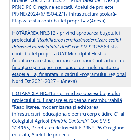
urbane“ Cod SMIS 325571, Prioritatea de investiții:
PRNE_P6 O regiune educată, Apelul de proiecte:
PR/NE/2024/6/RSO4.2/1/ Infrastructura școlară-
Etapizate și a contribuției proprii –
>(Anexa)
HOTĂRÂREA NR.312 - privind aprobarea bugetului
proiectului “
Reabilitarea termica/modernizare sediul
Primariei municipiului Husi
” cod SMIS 325564 și a
contribuției proprii a UAT Municipiul Huși la
finanțarea acestuia, urmare semnării Contractului de
finanțare și începerii perioadei de implementare a
etapei a II a, finantata in cadrul Programului Regional
Nord Est 2021-2027 –
(Anexa)
HOTĂRÂREA NR.313 - privind aprobarea bugetului
proiectului cu finanțare europeană nerambursabilă
“Reabilitarea, modernizarea şi echiparea
infrastructurii educaţionale pentru corp clădire C1 al
Colegiului Agricol
Dimitrie Cantemir
“ Cod SMIS
324965, Prioritatea de investiții: PRNE_P6 O regiune
educată, Apelul de proiecte: