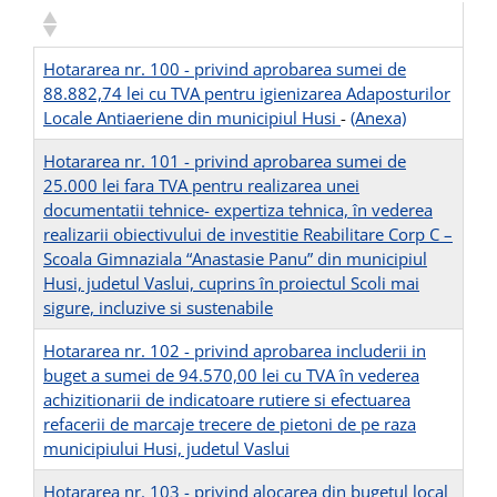
Hotararea nr. 100 - privind aprobarea sumei de
88.882,74 lei cu TVA pentru igienizarea Adaposturilor
Locale Antiaeriene din municipiul Husi
-
(Anexa)
Hotararea nr. 101 - privind aprobarea sumei de
25.000 lei fara TVA pentru realizarea unei
documentatii tehnice- expertiza tehnica, în vederea
realizarii obiectivului de investitie Reabilitare Corp C –
Scoala Gimnaziala “Anastasie Panu” din municipiul
Husi, judetul Vaslui, cuprins în proiectul Scoli mai
sigure, incluzive si sustenabile
Hotararea nr. 102 - privind aprobarea includerii in
buget a sumei de 94.570,00 lei cu TVA în vederea
achizitionarii de indicatoare rutiere si efectuarea
refacerii de marcaje trecere de pietoni de pe raza
municipiului Husi, judetul Vaslui
Hotararea nr. 103 - privind alocarea din bugetul local