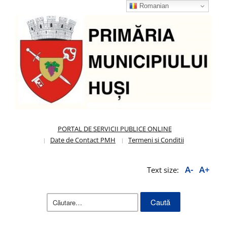
Romanian
PORTAL DE SERVICII PUBLICE ONLINE
Date de Contact PMH
Termeni si Conditii
A-
A+
Text size:
Caută
după: