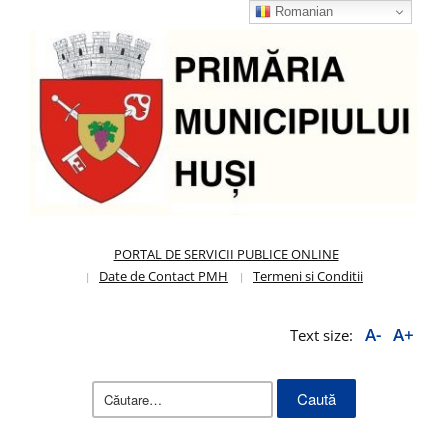
Romanian
PORTAL DE SERVICII PUBLICE ONLINE
Date de Contact PMH
Termeni si Conditii
A-
A+
Text size:
Caută
după: