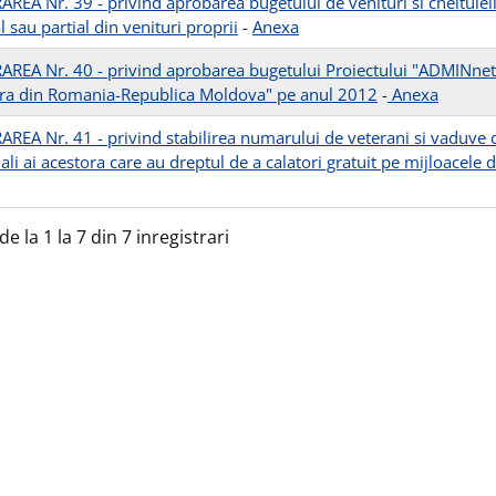
EA Nr. 39 - privind aprobarea bugetului de venituri si cheltuieli 
l sau partial din venituri proprii
-
Anexa
REA Nr. 40 - privind aprobarea bugetului Proiectului "ADMINnet 
era din Romania-Republica Moldova" pe anul 2012
-
Anexa
REA Nr. 41 - privind stabilirea numarului de veterani si vaduve d
ali ai acestora care au dreptul de a calatori gratuit pe mijloacele
de la 1 la 7 din 7 inregistrari