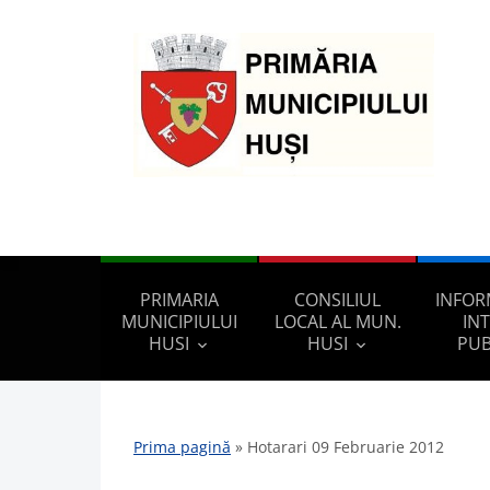
PRIMARIA
CONSILIUL
INFOR
MUNICIPIULUI
LOCAL AL MUN.
IN
HUSI
HUSI
PUB
Prima pagină
»
Hotarari 09 Februarie 2012