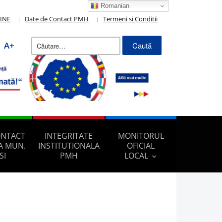
Romanian
LINE
Date de Contact PMH
Termeni si Conditii
Caută
A+
după:
ONTACT
INTEGRITATE
MONITORUL
A MUN.
INSTITUTIONALA
OFICIAL
SI
PMH
LOCAL