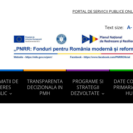
PORTAL DE SERVICII PUBLICE ON
A-
Text size:
MATII DE
TRANSPARENTA
PROGRAME SI
DATE C
TERES
DECIZIONALA IN
STRATEGII
PRIMARI
LIC
PMH
DEZVOLTATE
HU