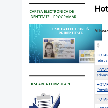
Hot
CARTEA ELECTRONICA DE
IDENTITATE – PROGRAMARI
Afisea
HOTARA
februa
HOTARA
admini
DESCARCA FORMULARE
HOTARA
Consili
HOTARA