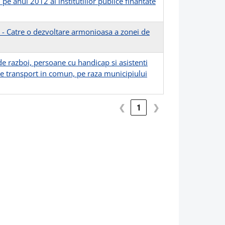
pe anul 2012 al institutiilor publice finantate
- Catre o dezvoltare armonioasa a zonei de
e razboi, persoane cu handicap si asistenti
 de transport in comun, pe raza municipiului
❮
1
❯