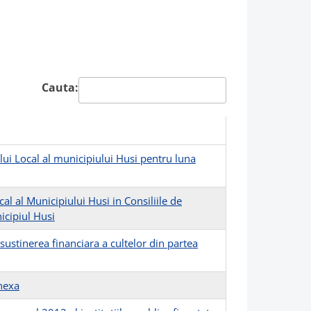
Cauta:
lui Local al municipiului Husi pentru luna
l al Municipiului Husi in Consiliile de
icipiul Husi
stinerea financiara a cultelor din partea
nexa