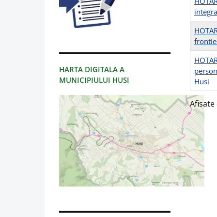
HOTARAR
integra
HOTARA
fronti
HOTARA
HARTA DIGITALA A
person
MUNICIPIULUI HUSI
Husi
Afisate 