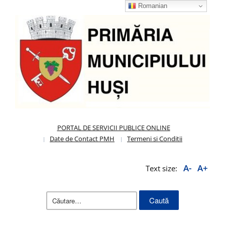
Romanian
PORTAL DE SERVICII PUBLICE ONLINE
Date de Contact PMH
Termeni si Conditii
A-
A+
Text size:
Caută
după: