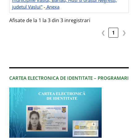
municipiile Vaslui, Barlad, Husi si orasul Negresti,
judetul Vaslui"
-
Anexa
Afisate de la 1 la 3 din 3 inregistrari
❮
1
❯
CARTEA ELECTRONICA DE IDENTITATE – PROGRAMARI