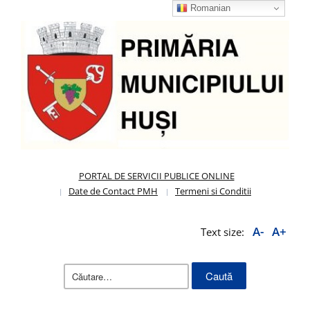
Romanian
PORTAL DE SERVICII PUBLICE ONLINE
Date de Contact PMH
Termeni si Conditii
A-
A+
Text size:
Caută
după: