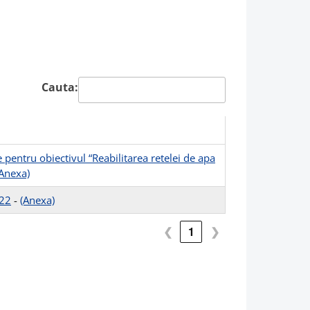
Cauta:
entru obiectivul “Reabilitarea retelei de apa
(Anexa)
022
-
(Anexa)
❮
1
❯