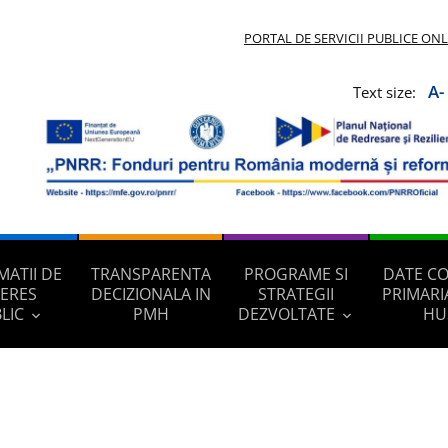
PORTAL DE SERVICII PUBLICE ON
A-
Text size:
MATII DE
TRANSPARENTA
PROGRAME SI
DATE C
TERES
DECIZIONALA IN
STRATEGII
PRIMARI
LIC
PMH
DEZVOLTATE
HU