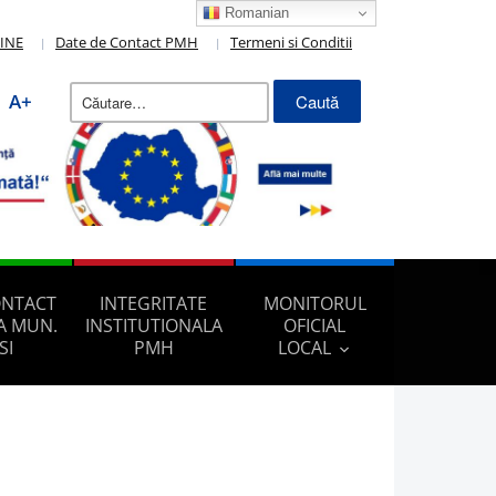
Romanian
LINE
Date de Contact PMH
Termeni si Conditii
Caută
A+
după:
ONTACT
INTEGRITATE
MONITORUL
A MUN.
INSTITUTIONALA
OFICIAL
SI
PMH
LOCAL