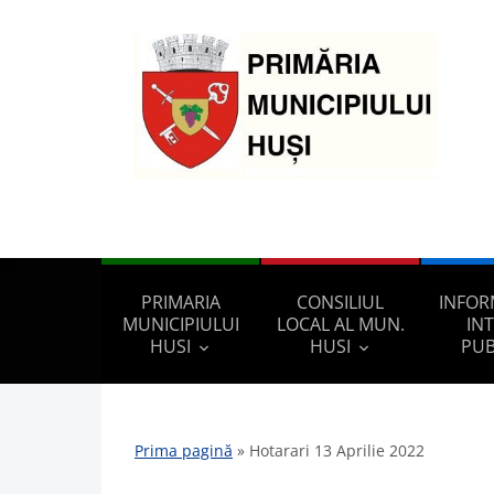
PRIMARIA
CONSILIUL
INFOR
MUNICIPIULUI
LOCAL AL MUN.
IN
HUSI
HUSI
PUB
Prima pagină
»
Hotarari 13 Aprilie 2022