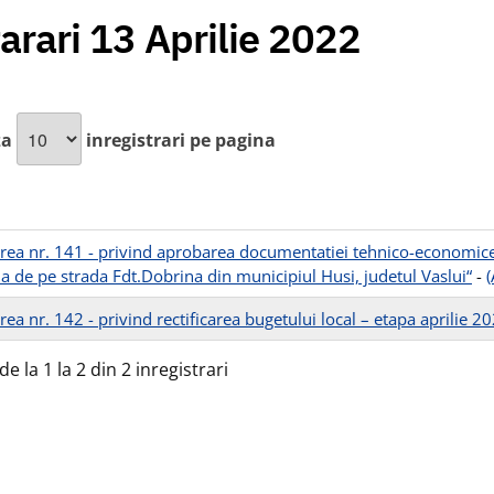
arari 13 Aprilie 2022
za
inregistrari pe pagina
rea nr. 141 - privind aprobarea documentatiei tehnico-economice p
la de pe strada Fdt.Dobrina din municipiul Husi, judetul Vaslui“
-
ea nr. 142 - privind rectificarea bugetului local – etapa aprilie 2
de la 1 la 2 din 2 inregistrari