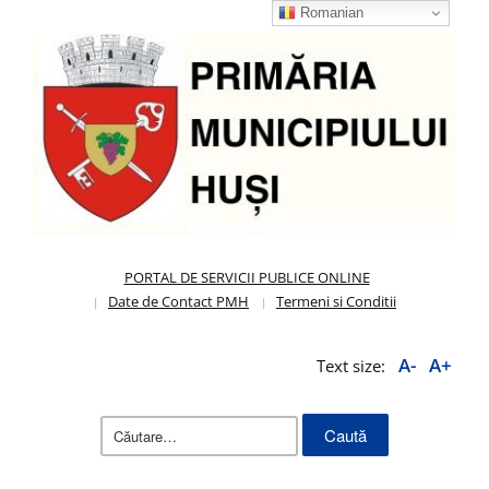
Romanian
PORTAL DE SERVICII PUBLICE ONLINE
Date de Contact PMH
Termeni si Conditii
A-
A+
Text size:
Caută
după: