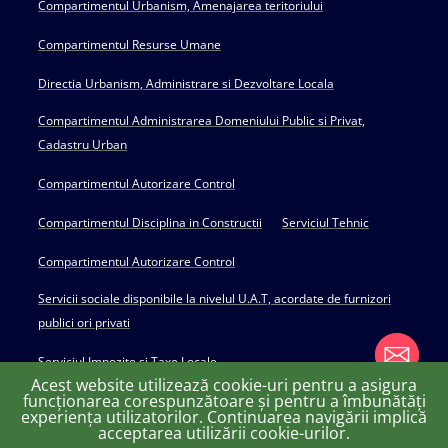
Compartimentul Urbanism, Amenajarea teritoriului
Compartimentul Resurse Umane
Directia Urbanism, Administrare si Dezvoltare Locala
Compartimentul Administrarea Domeniului Public si Privat,
Cadastru Urban
Compartimentul Autorizare Control
Compartimentul Disciplina in Constructii
Serviciul Tehnic
Compartimentul Autorizare Control
Servicii sociale disponibile la nivelul U.A.T, acordate de furnizori
publici ori privati
Serviciul Impozite si Taxe Locale
Acest website utilizează cookie-uri pentru a asigura
funcționarea corespunzătoare și pentru a îmbunătăți
experiența utilizatorilor. Continuarea navigării implică
chaty
acceptarea utilizării cookie-urilor.
Copyright © 2022 Primăria Huși - powered by Creativ MGS
Hide