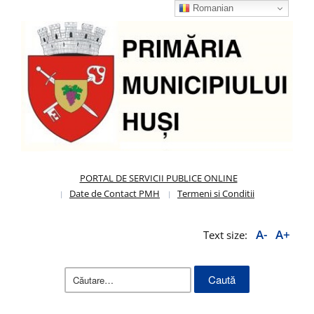
Romanian
PORTAL DE SERVICII PUBLICE ONLINE
Date de Contact PMH
Termeni si Conditii
A-
A+
Text size:
Caută
după: