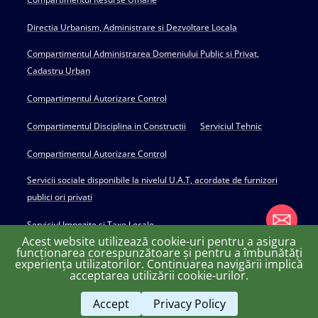
Directia Urbanism, Administrare si Dezvoltare Locala
Compartimentul Administrarea Domeniului Public si Privat,
Cadastru Urban
Compartimentul Autorizare Control
Compartimentul Disciplina in Constructii
Serviciul Tehnic
Compartimentul Autorizare Control
Servicii sociale disponibile la nivelul U.A.T, acordate de furnizori
publici ori privati
Serviciul Impozite si Taxe Locale
Acest website utilizează cookie-uri pentru a asigura
funcționarea corespunzătoare și pentru a îmbunătăți
experiența utilizatorilor. Continuarea navigării implică
chaty
acceptarea utilizării cookie-urilor.
Copyright © 2022 Primăria Huși - powered by Creativ MGS
Hide
Accept
Privacy Policy