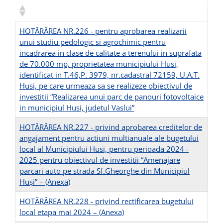
HOTĂRÂREA NR.226 - pentru aprobarea realizarii
unui studiu pedologic si agrochimic pentru
incadrarea in clase de calitate a terenului in suprafata
de 70.000 mp, proprietatea municipiului Husi,
identificat in T.46,P. 3979, nr.cadastral 72159, U.A.T.
Husi, pe care urmeaza sa se realizeze obiectivul de
investitii “Realizarea unui parc de panouri fotovoltaice
in municipiul Husi, judetul Vaslui”
HOTĂRÂREA NR.227 - privind aprobarea creditelor de
angajament pentru actiuni multianuale ale bugetului
local al Municipiului Husi, pentru perioada 2024 -
2025 pentru obiectivul de investitii “Amenajare
parcari auto pe strada Sf.Gheorghe din Municipiul
Huși” –
(Anexa)
HOTĂRÂREA NR.228 - privind rectificarea bugetului
local etapa mai 2024 –
(Anexa)