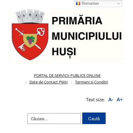
Romanian
PORTAL DE SERVICII PUBLICE ONLINE
Date de Contact PMH
Termeni si Conditii
A-
A+
Text size:
Caută
după: