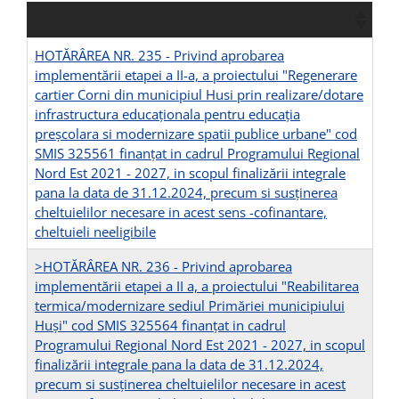
HOTĂRÂREA NR. 235 - Privind aprobarea
implementării etapei a II-a, a proiectului "Regenerare
cartier Corni din municipiul Husi prin realizare/dotare
infrastructura educaţionala pentru educaţia
preşcolara si modernizare spatii publice urbane" cod
SMIS 325561 finanţat in cadrul Programului Regional
Nord Est 2021 - 2027, in scopul finalizării integrale
pana la data de 31.12.2024, precum si susţinerea
cheltuielilor necesare in acest sens -cofinantare,
cheltuieli neeligibile
>HOTĂRÂREA NR. 236 - Privind aprobarea
implementării etapei a II a, a proiectului "Reabilitarea
termica/modernizare sediul Primăriei municipiului
Huşi" cod SMIS 325564 finanţat in cadrul
Programului Regional Nord Est 2021 - 2027, in scopul
finalizării integrale pana la data de 31.12.2024,
precum si susţinerea cheltuielilor necesare in acest