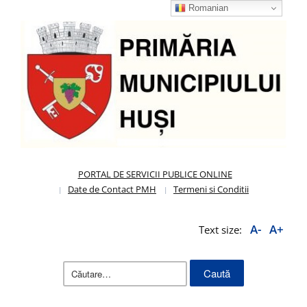
Romanian
PORTAL DE SERVICII PUBLICE ONLINE
Date de Contact PMH
Termeni si Conditii
A-
A+
Text size:
Caută
după: