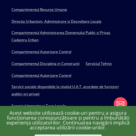
Compartimentul Resurse Umane
Directia Urbanism, Administrare si Dezvoltare Locala
Compartimentul Administrarea Domeniului Public si Privat,
Cadastru Urban
Compartimentul Autorizare Control
Compartimentul Disciplina in Constructii
Serviciul Tehnic
Compartimentul Autorizare Control
Servicii sociale disponibile la nivelul U.A.T, acordate de furnizori
publici ori privati
Serviciul Impozite si Taxe Locale
Acest website utilizează cookie-uri pentru a asigura
funcționarea corespunzătoare și pentru a îmbunătăți
experiența utilizatorilor. Continuarea navigării implică
chaty
acceptarea utilizării cookie-urilor.
Copyright © 2022 Primăria Huși - powered by Creativ MGS
Hide