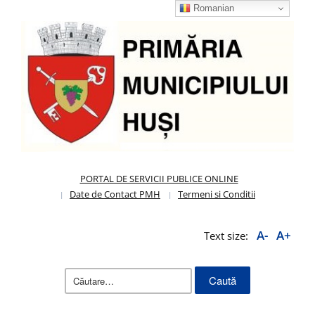
Romanian
PORTAL DE SERVICII PUBLICE ONLINE
Date de Contact PMH
Termeni si Conditii
A-
A+
Text size:
Caută
după: