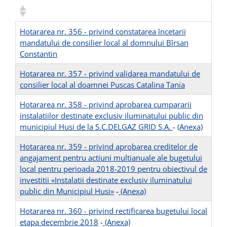
Hotararea nr. 356 - privind constatarea încetarii
mandatului de consilier local al domnului Bîrsan
Constantin
Hotararea nr. 357 - privind validarea mandatului de
consilier local al doamnei Puscas Catalina Tania
Hotararea nr. 358 - privind aprobarea cumpararii
instalatiilor destinate exclusiv iluminatului public din
municipiul Husi de la S.C.DELGAZ GRID S.A.
-
(Anexa)
Hotararea nr. 359 - privind aprobarea creditelor de
angajament pentru actiuni multianuale ale bugetului
local pentru perioada 2018-2019 pentru obiectivul de
investitii «Instalatii destinate exclusiv iluminatului
public din Municipiul Husi»
-
(Anexa)
Hotararea nr. 360 - privind rectificarea bugetului local
etapa decembrie 2018
-
(Anexa)