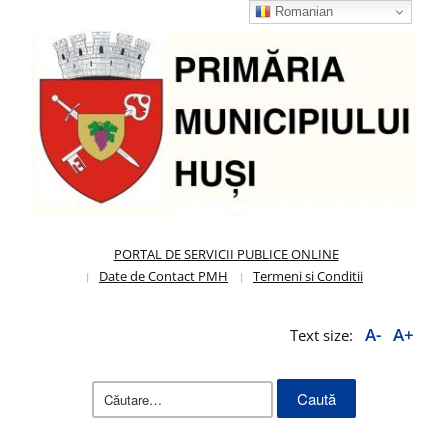
Romanian
PORTAL DE SERVICII PUBLICE ONLINE
Date de Contact PMH
Termeni si Conditii
A-
A+
Text size:
Caută
după: