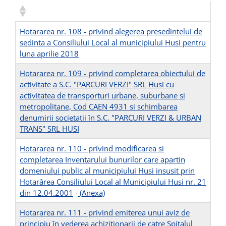
Hotararea nr. 108 - privind alegerea presedintelui de
sedinta a Consiliului Local al municipiului Husi pentru
luna aprilie 2018
Hotararea nr. 109 - privind completarea obiectului de
activitate a S.C. "PARCURI VERZI" SRL Husi cu
activitatea de transporturi urbane, suburbane si
metropolitane, Cod CAEN 4931 si schimbarea
denumirii societatii în S.C. "PARCURI VERZI & URBAN
TRANS" SRL HUSI
Hotararea nr. 110 - privind modificarea si
completarea Inventarului bunurilor care apartin
domeniului public al municipiului Husi insusit prin
Hotarârea Consiliului Local al Municipiului Husi nr. 21
din 12.04.2001
-
(Anexa)
Hotararea nr. 111 - privind emiterea unui aviz de
principiu în vederea achizitionarii de catre Spitalul