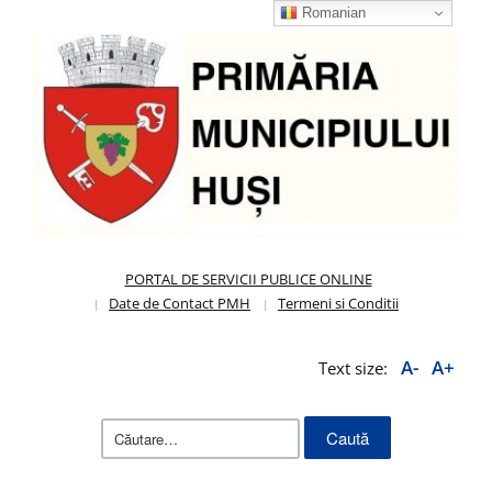
Romanian
PORTAL DE SERVICII PUBLICE ONLINE
Date de Contact PMH
Termeni si Conditii
A-
A+
Text size:
Caută
după: