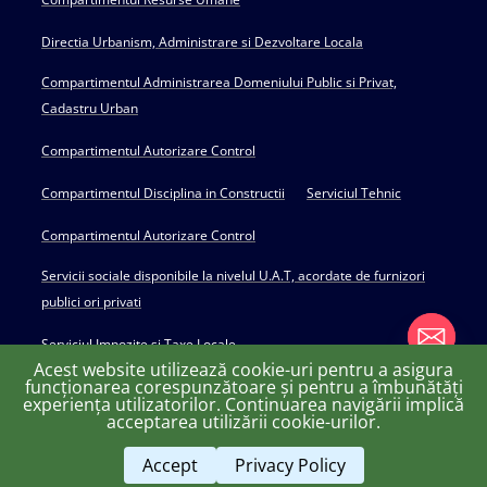
Directia Urbanism, Administrare si Dezvoltare Locala
Compartimentul Administrarea Domeniului Public si Privat,
Cadastru Urban
Compartimentul Autorizare Control
Compartimentul Disciplina in Constructii
Serviciul Tehnic
Compartimentul Autorizare Control
Servicii sociale disponibile la nivelul U.A.T, acordate de furnizori
publici ori privati
Serviciul Impozite si Taxe Locale
Acest website utilizează cookie-uri pentru a asigura
funcționarea corespunzătoare și pentru a îmbunătăți
experiența utilizatorilor. Continuarea navigării implică
chaty
acceptarea utilizării cookie-urilor.
Copyright © 2022 Primăria Huși - powered by Creativ MGS
Hide
Accept
Privacy Policy