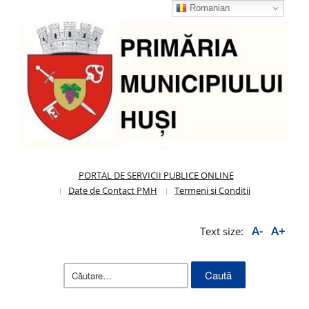
Romanian
PORTAL DE SERVICII PUBLICE ONLINE
Date de Contact PMH
Termeni si Conditii
A-
A+
Text size:
Caută
după: