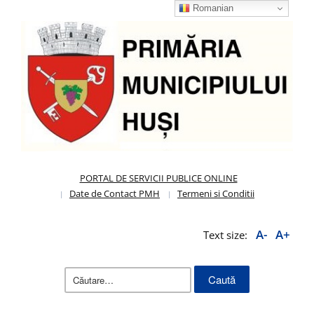
Romanian
PORTAL DE SERVICII PUBLICE ONLINE
Date de Contact PMH
Termeni si Conditii
A-
A+
Text size:
Caută
după: