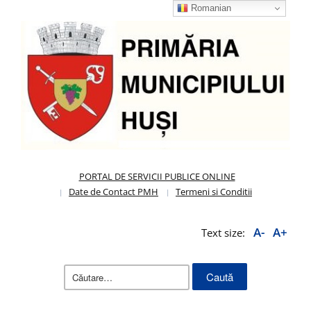
Romanian
PORTAL DE SERVICII PUBLICE ONLINE
Date de Contact PMH
Termeni si Conditii
A-
A+
Text size:
Caută
după: