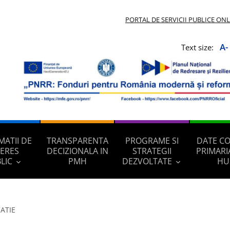
PORTAL DE SERVICII PUBLICE ON
A-
Text size:
MATII DE
TRANSPARENTA
PROGRAME SI
DATE C
TERES
DECIZIONALA IN
STRATEGII
PRIMARI
LIC
PMH
DEZVOLTATE
HU
ATIE