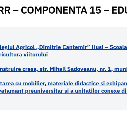
RR – COMPONENTA 15 – ED
legiul Agricol „Dimitrie Cantemir” Husi – Scoal
ricultura viitorului
nstruire cresa, str. Mihail Sadoveanu, nr. 1, mun
tarea cu mobilier, materiale didactice si echipam
vatamant preuniversitar si a unitatilor conexe d