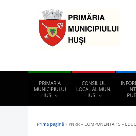
PRIMARIA
CONSILIUL
INFOR
MUNICIPIULUI
LOCAL AL MUN.
IN
HUSI
HUSI
PUB
Prima pagină
»
PNRR – COMPONENTA 15 – EDUC