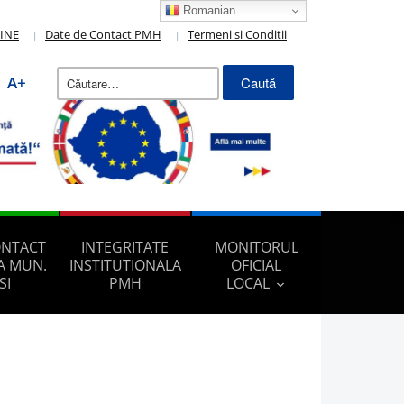
Romanian
LINE
Date de Contact PMH
Termeni si Conditii
Caută
A+
după:
ONTACT
INTEGRITATE
MONITORUL
A MUN.
INSTITUTIONALA
OFICIAL
SI
PMH
LOCAL