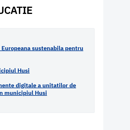
UCATIE
a Europeana sustenabila pentru
icipiul Husi
ente digitale a unitatilor de
in municipiul Husi