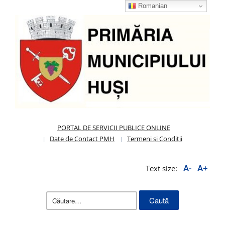
Romanian
PORTAL DE SERVICII PUBLICE ONLINE
Date de Contact PMH
Termeni si Conditii
A-
A+
Text size:
Caută
după: