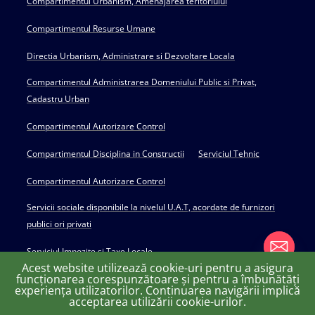
Compartimentul Urbanism, Amenajarea teritoriului
Compartimentul Resurse Umane
Directia Urbanism, Administrare si Dezvoltare Locala
Compartimentul Administrarea Domeniului Public si Privat,
Cadastru Urban
Compartimentul Autorizare Control
Compartimentul Disciplina in Constructii
Serviciul Tehnic
Compartimentul Autorizare Control
Servicii sociale disponibile la nivelul U.A.T, acordate de furnizori
publici ori privati
Serviciul Impozite si Taxe Locale
Acest website utilizează cookie-uri pentru a asigura
funcționarea corespunzătoare și pentru a îmbunătăți
experiența utilizatorilor. Continuarea navigării implică
chaty
acceptarea utilizării cookie-urilor.
Copyright © 2022 Primăria Huși - powered by Creativ MGS
Hide