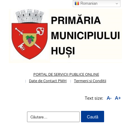
Romanian
PORTAL DE SERVICII PUBLICE ONLINE
Date de Contact PMH
Termeni si Conditii
A-
A+
Text size:
Caută
după: