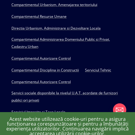
Compartimentul Urbanism, Amenajarea teritoriului
Compartimentul Resurse Umane
Directia Urbanism, Administrare si Dezvoltare Locala
Compartimentul Administrarea Domeniului Public si Privat,
Cadastru Urban
Compartimentul Autorizare Control
Compartimentul Disciplina in Constructii
Serviciul Tehnic
Compartimentul Autorizare Control
Servicii sociale disponibile la nivelul U.A.T, acordate de furnizori
publici ori privati
Serviciul Impozite si Taxe Locale
Acest website utilizează cookie-uri pentru a asigura
funcționarea corespunzătoare și pentru a îmbunătăți
experiența utilizatorilor. Continuarea navigării implică
chaty
acceptarea utilizării cookie-urilor.
Copyright © 2022 Primăria Huși - powered by Creativ MGS
Hide