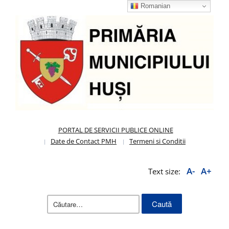
Romanian
PORTAL DE SERVICII PUBLICE ONLINE
Date de Contact PMH
Termeni si Conditii
A-
A+
Text size:
Caută
după: