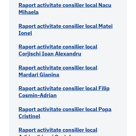
Raport activitate consilier local Nacu
Mihaela
Raport activitate consilier local Matei
Ionel
Raport activitate consilier local
Corjischi Ioan Alexandru
Raport activitate consilier local
Mardari Gianina
Raport activitate consilier local Filip
Cosmin-Adrian
Raport activitate consilier local Popa
Cristinel
Raport activitate consilier local