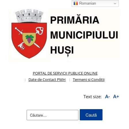
Romanian
PORTAL DE SERVICII PUBLICE ONLINE
Date de Contact PMH
Termeni si Conditii
A-
A+
Text size:
Caută
după: