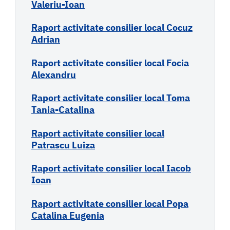
Valeriu-Ioan
Rapo
rt activitate consilier local Cocuz
Adrian
Raport activitate consilier local Focia
Alexandru
Raport activitate consilier local Toma
Tania-Catalina
Raport activitate consilier local
Patrascu Luiza
Raport activitate consilier local Iacob
Ioan
Raport activitate consilier local Popa
Catalina Eugenia