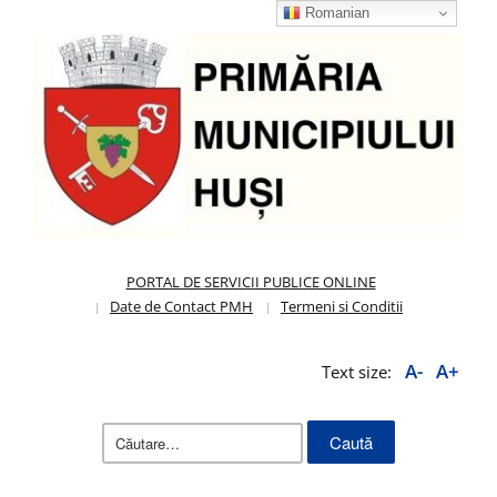
Romanian
PORTAL DE SERVICII PUBLICE ONLINE
Date de Contact PMH
Termeni si Conditii
A-
A+
Text size:
Caută
după: