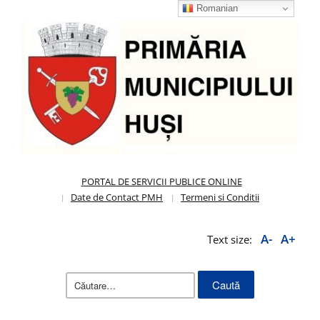
Romanian
PORTAL DE SERVICII PUBLICE ONLINE
Date de Contact PMH
Termeni si Conditii
A-
A+
Text size:
Caută
după: