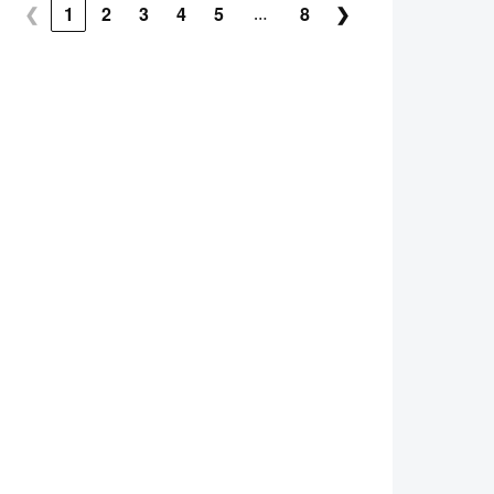
…
❮
1
2
3
4
5
8
❯