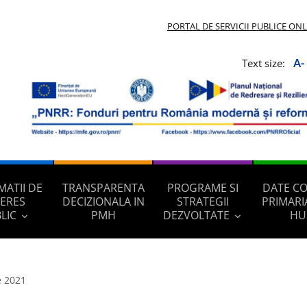
PORTAL DE SERVICII PUBLICE ON
A-
Text size:
MATII DE
TRANSPARENTA
PROGRAME SI
DATE C
TERES
DECIZIONALA IN
STRATEGII
PRIMARI
LIC
PMH
DEZVOLTATE
HU
e 2021