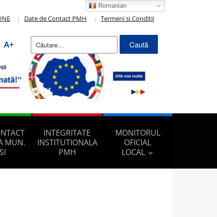
Romanian
LINE
Date de Contact PMH
Termeni si Conditii
Caută
A+
după:
ONTACT
INTEGRITATE
MONITORUL
A MUN.
INSTITUTIONALA
OFICIAL
SI
PMH
LOCAL