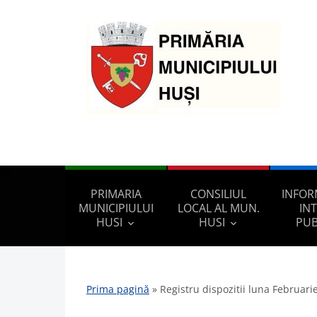
PRIMARIA
CONSILIUL
INFOR
MUNICIPIULUI
LOCAL AL MUN.
IN
HUSI
HUSI
PUB
Prima pagină
»
Registru dispozitii luna Februari