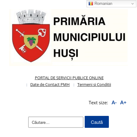
Romanian
PORTAL DE SERVICII PUBLICE ONLINE
Date de Contact PMH
Termeni si Conditii
A-
A+
Text size:
Caută
după: