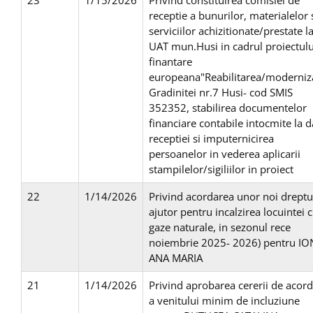
23
1/15/2026
Privind constituirea comisiei de
receptie a bunurilor, materialelor 
serviciilor achizitionate/prestate l
UAT mun.Husi in cadrul proiectulu
finantare
europeana"Reabilitarea/moderniz
Gradinitei nr.7 Husi- cod SMIS
352352, stabilirea documentelor
financiare contabile intocmite la d
receptiei si imputernicirea
persoanelor in vederea aplicarii
stampilelor/sigiliilor in proiect
22
1/14/2026
Privind acordarea unor noi dreptur
ajutor pentru incalzirea locuintei 
gaze naturale, in sezonul rece
noiembrie 2025- 2026) pentru IO
ANA MARIA
21
1/14/2026
Privind aprobarea cererii de acor
a venitului minim de incluziune