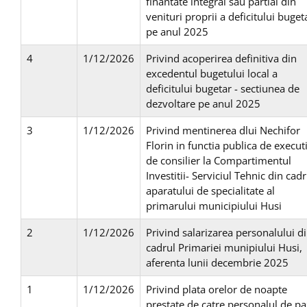
finantate integral sau partial din
venituri proprii a deficitului buget
pe anul 2025
4
1/12/2026
Privind acoperirea definitiva din
excedentul bugetului local a
deficitului bugetar - sectiunea de
dezvoltare pe anul 2025
3
1/12/2026
Privind mentinerea dlui Nechifor
Florin in functia publica de execut
de consilier la Compartimentul
Investitii- Serviciul Tehnic din cadr
aparatului de specialitate al
primarului municipiului Husi
2
1/12/2026
Privind salarizarea personalului d
cadrul Primariei munipiului Husi,
aferenta lunii decembrie 2025
1
1/12/2026
Privind plata orelor de noapte
prestate de catre personalul de p